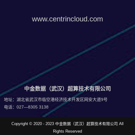
www.centrincloud.com
中金数据（武汉）超算技术有限公司
地址：湖北省武汉市临空港经济技术开发区网安大道9号
电话：027—8305 3138
Copyright © 2020 - 2023 中金数据（武汉）超算技术有限公司 All
Rights Reserved