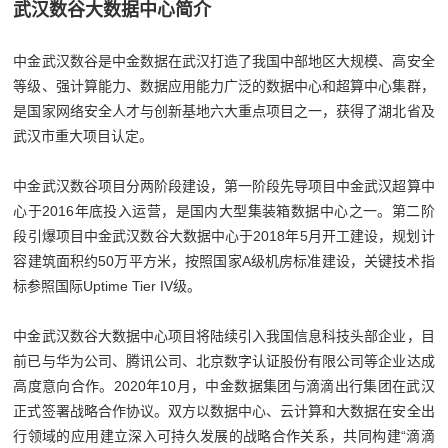
武汉数谷大数据中心简介
中金武汉数谷是中金数据在武汉打造了我国中部地区大规模、高安全
等级、强计算能力、数据应用能力广泛的数据中心和超算中心集群，
是国家网络安全人才与创新基地六大重点项目之一，获得了湖北省及
武汉市重大项目认定。
中金武汉数谷项目分两阶段建设，第一阶段先导项目中金武汉超算中
心于2016年底投入运营，是国内大型集装箱数据中心之一。第二阶
段引爆项目中金武汉数谷大数据中心于2018年5月开工建设，规划计
容建筑面积约50万平方米，按照国家A级机房标准建设，关键技术指
标参照国际Uptime Tier IV级。
中金武汉数谷大数据中心项目将陆续引入我国信息科技头部企业，目
前已与华为公司、腾讯公司、北京数字认证股份有限公司等企业达成
高度意向合作。2020年10月，中金数据集团与滴滴出行集团在武汉
正式签署战略合作协议。双方以数据中心、云计算和大数据在安全出
行领域的应用建立深入可持久发展的战略合作关系，共同构建“滴滴