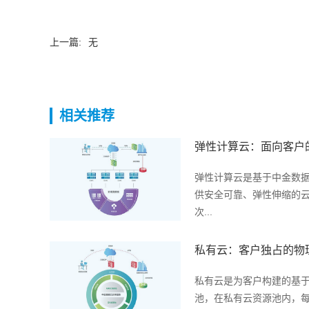
上一篇:
无
相关推荐
弹性计算云：面向客户
弹性计算云是基于中金数
供安全可靠、弹性伸缩的
次...
私有云：客户独占的物
私有云是为客户构建的基
池，在私有云资源池内，