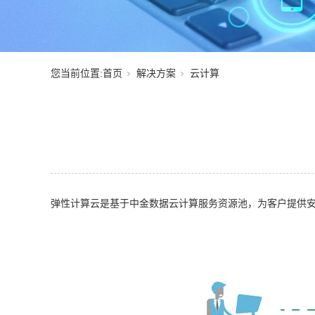
您当前位置:
首页
解决方案
云计算
弹性计算云是基于中金数据云计算服务资源池，为客户提供安