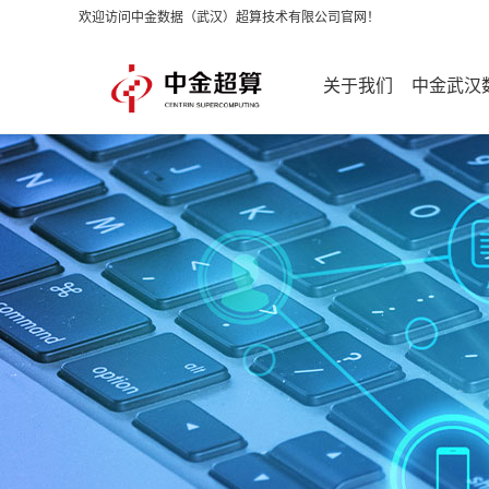
欢迎访问中金数据（武汉）超算技术有限公司官网！
关于我们
中金武汉