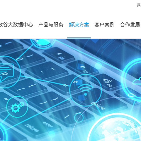
武
数谷大数据中心
产品与服务
解决方案
客户案例
合作发展