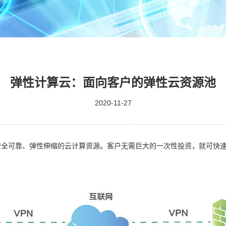
弹性计算云：面向客户的弹性云资源池
2020-11-27
全可靠、弹性伸缩的云计算资源。客户无需巨大的一次性投资，就可快速