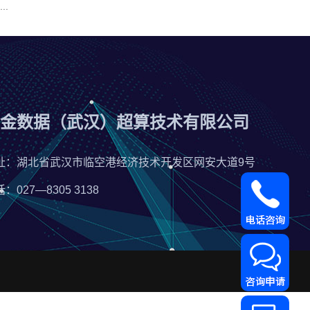
..
金数据（武汉）超算技术有限公司
址：湖北省武汉市临空港经济技术开发区网安大道9号
：027—8305 3138