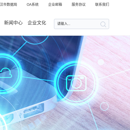
汉市数据局
OA系统
企业邮箱
服务协议
联系我们
新闻中心
企业文化